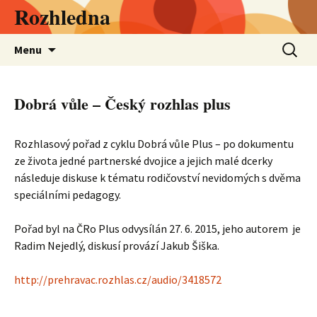
Přejít
Rozhledna
k
obsahu
Vyhledá
Menu
webu
Dobrá vůle – Český rozhlas plus
Rozhlasový pořad z cyklu Dobrá vůle Plus – po dokumentu
ze života jedné partnerské dvojice a jejich malé dcerky
následuje diskuse k tématu rodičovství nevidomých s dvěma
speciálními pedagogy.
Pořad byl na ČRo Plus odvysílán 27. 6. 2015, jeho autorem je
Radim Nejedlý, diskusí provází Jakub Šiška.
http://prehravac.rozhlas.cz/audio/3418572